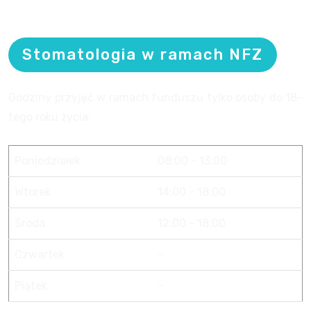
Stomatologia w ramach NFZ
Godziny przyjęć w ramach funduszu tylko osoby do 18-
tego roku życia:
Poniedziałek
08:00 - 13:00
Wtorek
14:00 - 18:00
Środa
12:00 - 18:00
Czwartek
-
Piątek
-